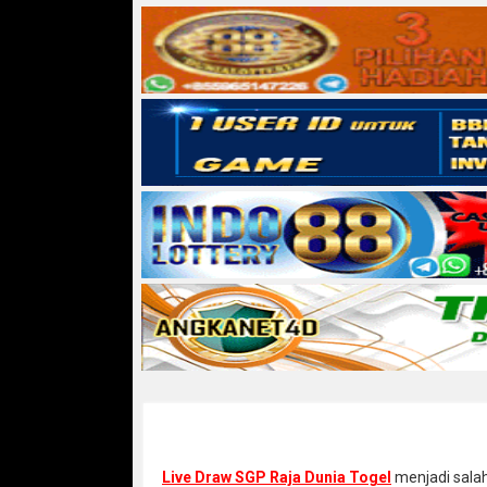
Live Draw SGP Raja Dunia Togel
menjadi salah