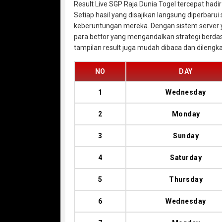
Result Live SGP Raja Dunia Togel tercepat had
Setiap hasil yang disajikan langsung diperbar
keberuntungan mereka. Dengan sistem server ya
para bettor yang mengandalkan strategi berdas
tampilan result juga mudah dibaca dan dilengka
NO
DAY
1
Wednesday
2
Monday
3
Sunday
4
Saturday
5
Thursday
6
Wednesday