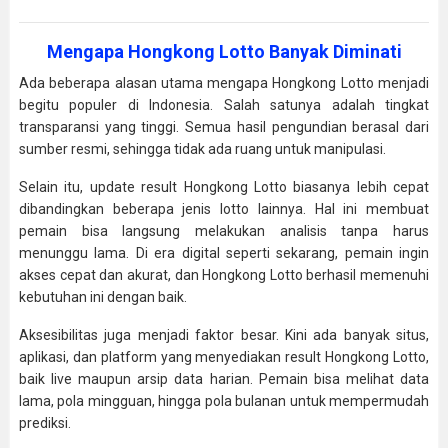
Mengapa Hongkong Lotto Banyak Diminati
Ada beberapa alasan utama mengapa Hongkong Lotto menjadi
begitu populer di Indonesia. Salah satunya adalah tingkat
transparansi yang tinggi. Semua hasil pengundian berasal dari
sumber resmi, sehingga tidak ada ruang untuk manipulasi.
Selain itu, update result Hongkong Lotto biasanya lebih cepat
dibandingkan beberapa jenis lotto lainnya. Hal ini membuat
pemain bisa langsung melakukan analisis tanpa harus
menunggu lama. Di era digital seperti sekarang, pemain ingin
akses cepat dan akurat, dan Hongkong Lotto berhasil memenuhi
kebutuhan ini dengan baik.
Aksesibilitas juga menjadi faktor besar. Kini ada banyak situs,
aplikasi, dan platform yang menyediakan result Hongkong Lotto,
baik live maupun arsip data harian. Pemain bisa melihat data
lama, pola mingguan, hingga pola bulanan untuk mempermudah
prediksi.