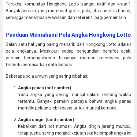
Terakhir, komunitas Hongkong Lotto sangat aktif dan kreatif.
Banyak pemain yang membuat grafik, pola, atau analisis harian,
sehingga menambah wawasan dan referensi bagi pemain lain.
Panduan Memahami Pola Angka Hongkong Lotto
Salah satu hal yang paling menarik dari Hongkong Lotto adalah
pola angkanya. Meskipun setiap pengundian bersifat acak,
pemain berpengalaman biasanya mampu membaca pola
tertentu berdasarkan data historis.
Beberapa pola umum yang sering dibahas:
Angka panas (hot number)
Yaitu angka yang sering muncul dalam rentang waktu
tertentu. Banyak pemain percaya bahwa angka panas
memiliki peluang lebih besar untuk muncul kembali.
Angka dingin (cold number)
Kebalikan dari hot number. Angka dingin jarang muncul,
tetapi justru sering menjadi kejutan jika kelompok angka ini