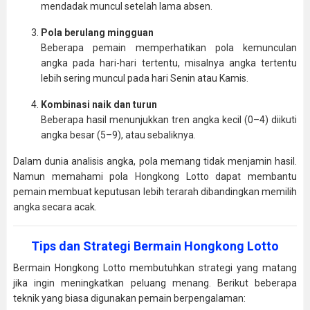
mendadak muncul setelah lama absen.
Pola berulang mingguan
Beberapa pemain memperhatikan pola kemunculan
angka pada hari-hari tertentu, misalnya angka tertentu
lebih sering muncul pada hari Senin atau Kamis.
Kombinasi naik dan turun
Beberapa hasil menunjukkan tren angka kecil (0–4) diikuti
angka besar (5–9), atau sebaliknya.
Dalam dunia analisis angka, pola memang tidak menjamin hasil.
Namun memahami pola Hongkong Lotto dapat membantu
pemain membuat keputusan lebih terarah dibandingkan memilih
angka secara acak.
Tips dan Strategi Bermain Hongkong Lotto
Bermain Hongkong Lotto membutuhkan strategi yang matang
jika ingin meningkatkan peluang menang. Berikut beberapa
teknik yang biasa digunakan pemain berpengalaman: