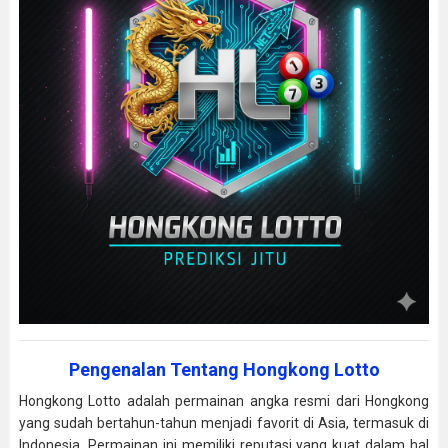
Pengenalan Tentang Hongkong Lotto
Hongkong Lotto adalah permainan angka resmi dari Hongkong
yang sudah bertahun-tahun menjadi favorit di Asia, termasuk di
Indonesia. Permainan ini memiliki reputasi yang kuat dalam hal