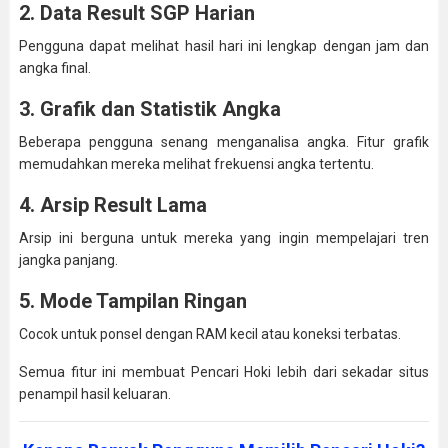
2. Data Result SGP Harian
Pengguna dapat melihat hasil hari ini lengkap dengan jam dan
angka final.
3. Grafik dan Statistik Angka
Beberapa pengguna senang menganalisa angka. Fitur grafik
memudahkan mereka melihat frekuensi angka tertentu.
4. Arsip Result Lama
Arsip ini berguna untuk mereka yang ingin mempelajari tren
jangka panjang.
5. Mode Tampilan Ringan
Cocok untuk ponsel dengan RAM kecil atau koneksi terbatas.
Semua fitur ini membuat Pencari Hoki lebih dari sekadar situs
penampil hasil keluaran.