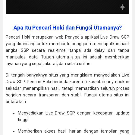
Apa Itu Pencari Hoki dan Fungsi Utamanya?
Pencari Hoki merupakan web Penyedia aplikasi Live Draw SGP
yang dirancang untuk membantu pengguna mendapatkan hasil
angka SGP secara real-time, tanpa ada delay dan tanpa
manipulasi data. Tujuan utama situs ini adalah memberikan
layanan yang cepat, akurat, dan selalu online.
Di tengah banyaknya situs yang mengklaim menyediakan Live
Draw SGP, Pencari Hoki berbeda karena fokus utamanya bukan
sekadar menampilkan hasil, tetapi memastikan seluruh proses
berjalan secara transparan dan stabil. Fungsi utama situs ini
antara lain:
Menyediakan Live Draw SGP dengan kecepatan update
tinggi.
Memberikan akses hasil harian dengan tampilan yang