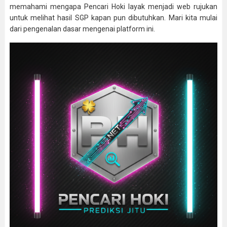
memahami mengapa Pencari Hoki layak menjadi web rujukan
untuk melihat hasil SGP kapan pun dibutuhkan. Mari kita mulai
dari pengenalan dasar mengenai platform ini.