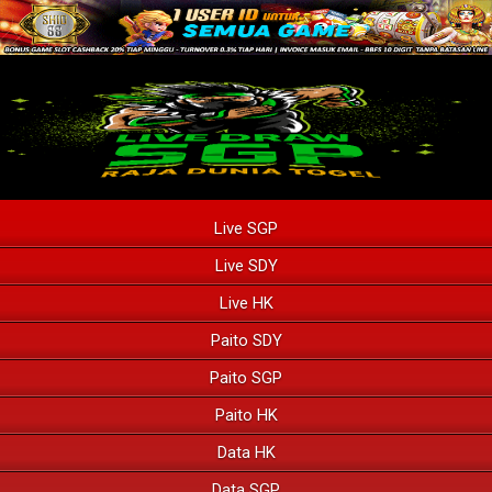
Live SGP
Live SDY
Live HK
Paito SDY
Paito SGP
Paito HK
Data HK
Data SGP