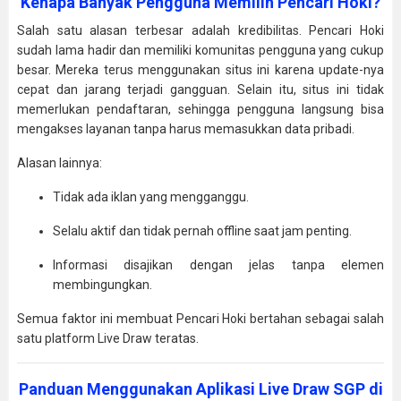
Kenapa Banyak Pengguna Memilih Pencari Hoki?
Salah satu alasan terbesar adalah kredibilitas. Pencari Hoki
sudah lama hadir dan memiliki komunitas pengguna yang cukup
besar. Mereka terus menggunakan situs ini karena update-nya
cepat dan jarang terjadi gangguan. Selain itu, situs ini tidak
memerlukan pendaftaran, sehingga pengguna langsung bisa
mengakses layanan tanpa harus memasukkan data pribadi.
Alasan lainnya:
Tidak ada iklan yang mengganggu.
Selalu aktif dan tidak pernah offline saat jam penting.
Informasi disajikan dengan jelas tanpa elemen
membingungkan.
Semua faktor ini membuat Pencari Hoki bertahan sebagai salah
satu platform Live Draw teratas.
Panduan Menggunakan Aplikasi Live Draw SGP di