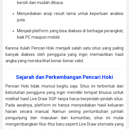
bersih dan mudah dibaca.
Menyediakan arsip result lama untuk keperluan analisis
pola.
Menjadi platform yang bisa diakses di berbagai perangkat,
baik PC maupun mobile.
Karena itulah Pencari Hoki menjadi salah satu situs yang paling
banyak diakses oleh pengguna yang ingin memastikan hasil
angka yang mereka lihat benar-benar valid.
Sejarah dan Perkembangan Pencari Hoki
Pencari Hoki tidak muncul begitu saja. Situs ini terbentuk dari
kebutuhan pengguna yang ingin memiliki tempat khusus untuk
melihat hasil Live Draw SGP tanpa harus berpindah-pindah situs.
Pada awalnya, platform ini hanya menyediakan hasil keluaran
harian secara manual. Namun seiring pertumbuhan jumlah
pengunjung dan masukan dari komunitas, situs ini mulai
mengembangkan fitur-fitur baru seperti Live Draw otomatis yang