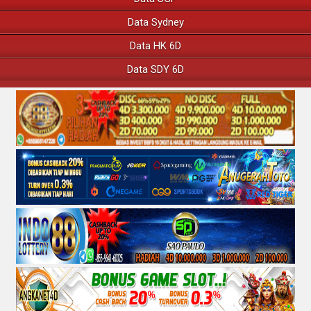
Data Sydney
Data HK 6D
Data SDY 6D