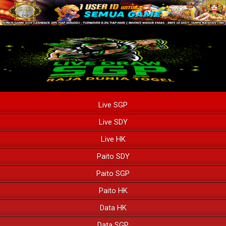
Live SGP
Live SDY
Live HK
Paito SDY
Paito SGP
Paito HK
Data HK
Data SGP