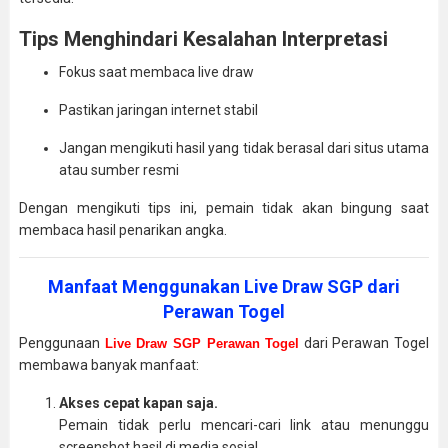
Tips Menghindari Kesalahan Interpretasi
Fokus saat membaca live draw
Pastikan jaringan internet stabil
Jangan mengikuti hasil yang tidak berasal dari situs utama
atau sumber resmi
Dengan mengikuti tips ini, pemain tidak akan bingung saat
membaca hasil penarikan angka.
Manfaat Menggunakan Live Draw SGP dari
Perawan Togel
Penggunaan
dari Perawan Togel
Live Draw SGP Perawan Togel
membawa banyak manfaat:
Akses cepat kapan saja.
Pemain tidak perlu mencari-cari link atau menunggu
screenshot hasil di media sosial.