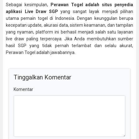
Sebagai kesimpulan,
Perawan Togel adalah situs penyedia
aplikasi Live Draw SGP
yang sangat layak menjadi pilihan
utama pemain togel di Indonesia. Dengan keunggulan berupa
kecepatan update, akurasi data, sistem keamanan, dan tampilan
yang nyaman, platform ini berhasil menjadi salah satu layanan
live draw paling terpercaya. Jika Anda membutuhkan sumber
hasil SGP yang tidak pernah terlambat dan selalu akurat,
Perawan Togel adalah jawabannya.
Tinggalkan Komentar
Komentar