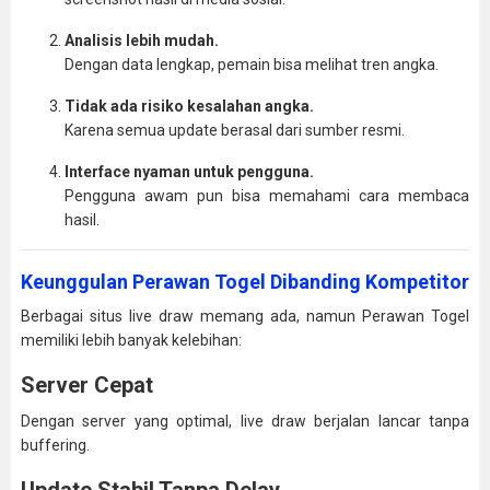
Analisis lebih mudah.
Dengan data lengkap, pemain bisa melihat tren angka.
Tidak ada risiko kesalahan angka.
Karena semua update berasal dari sumber resmi.
Interface nyaman untuk pengguna.
Pengguna awam pun bisa memahami cara membaca
hasil.
Keunggulan Perawan Togel Dibanding Kompetitor
Berbagai situs live draw memang ada, namun Perawan Togel
memiliki lebih banyak kelebihan:
Server Cepat
Dengan server yang optimal, live draw berjalan lancar tanpa
buffering.
Update Stabil Tanpa Delay